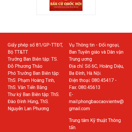
Giấy phép số 81/GP-TTĐT,
Vụ Thông tin - Đối ngoại,
Bộ TT&TT
Ban Tuyên giáo và Dân vận
Trưởng Ban Biên tập: TS.
Trung ương
Đỗ Phương Thảo
Địa chỉ: Số 6C, Hoàng Diệu,
Phó Trưởng Ban Biên tập:
Ba Đình, Hà Nội.
ThS. Phạm Hoàng Tinh,
Điện thoại: 080.45417 -
ThS. Văn Tiến Bằng
Fax: 080.45613
Thư ký Ban Biên tập: ThS.
E-
Đào Đình Hùng, ThS.
mail:phongbaocaovientw@
Nguyễn Lan Phương
gmail.com
Trung tâm Kỹ thuật Thông
tấn.