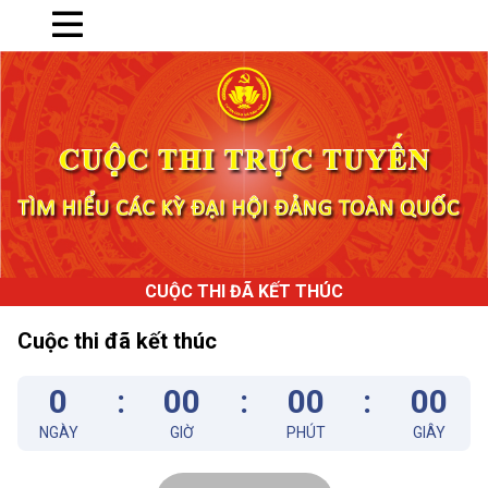
Trang chủ
CUỘC THI ĐÃ KẾT THÚC
Cuộc thi đã kết thúc
0
:
00
:
00
:
00
NGÀY
GIỜ
PHÚT
GIÂY