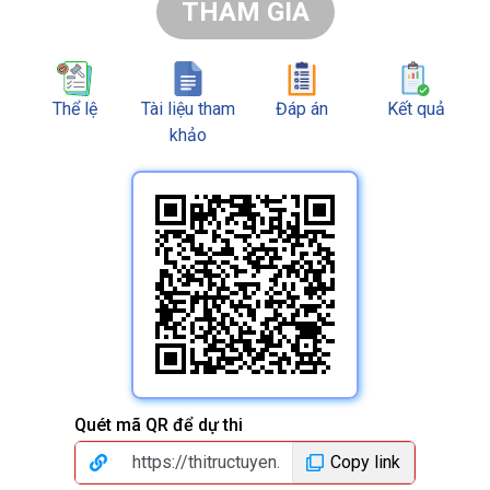
THAM GIA
Thể lệ
Tài liệu tham
Đáp án
Kết quả
khảo
Quét mã QR để dự thi
Copy link